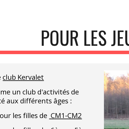
ip to main content
Skip to navigat
POUR LES JE
 
club Kervalet
me un club d'activités de 
té aux différents âges :
our les filles de 
 CM1-CM2