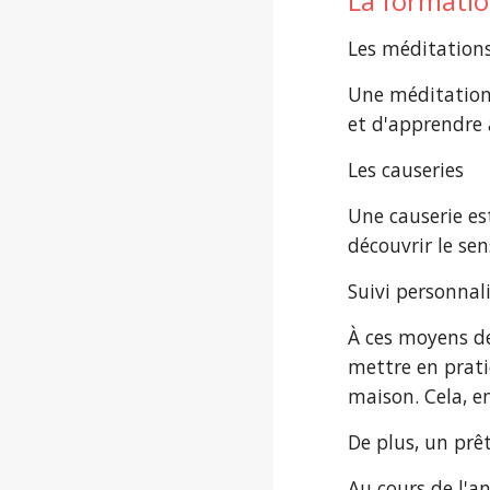
La formati
Les méditation
Une méditation 
et d'apprendre 
Les causeries
Une causerie est
découvrir le sen
Suivi personnal
À ces moyens de 
mettre en pratiq
maison. Cela, en
De plus, un prê
Au cours de l'a