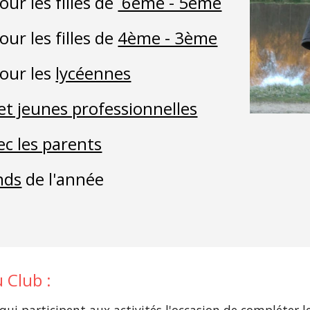
our les filles de 
 6ème - 5ème
our les filles de 
4ème - 3ème
pour les 
lycéennes
et jeunes professionnelles
ec les parents
nds
 de l'année
u Club :