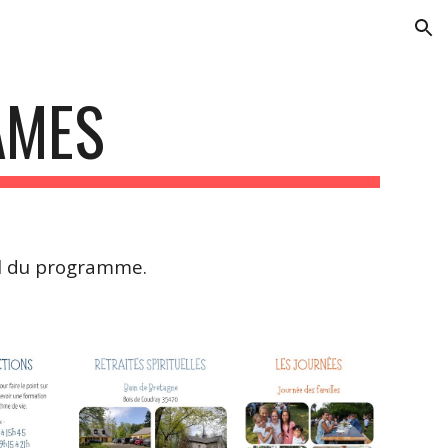
ion
AMES
il du programme.